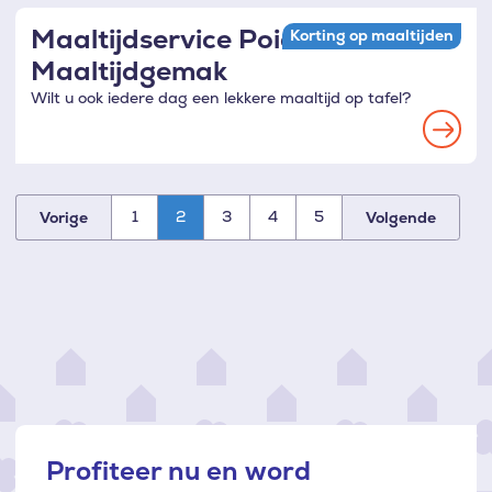
Maaltijdservice Poiesz
Korting op maaltijden
Maaltijdgemak
Wilt u ook iedere dag een lekkere maaltijd op tafel?
Read
more
1
2
3
4
5
Vorige
Volgende
Paginatie
Profiteer nu en word