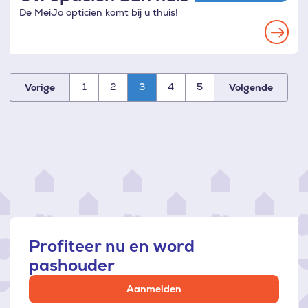
De MeiJo opticien komt bij u thuis!
Read
more
1
2
3
4
5
Vorige
Volgende
Paginatie
Profiteer nu en word
pashouder
Aanmelden