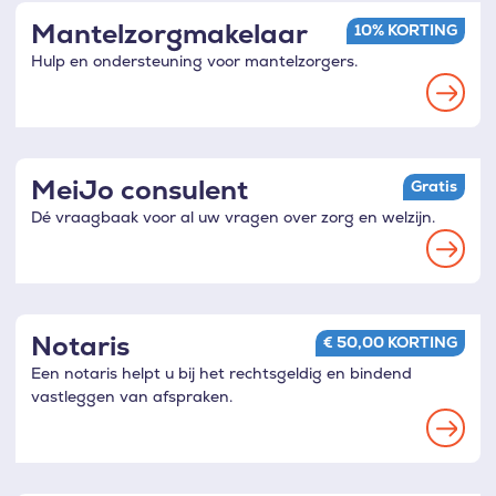
voorkeuren
Mantelzorgmakelaar
10% KORTING
Hulp en ondersteuning voor mantelzorgers.
Read
more
MeiJo consulent
Gratis
Dé vraagbaak voor al uw vragen over zorg en welzijn.
Read
more
Notaris
€ 50,00 KORTING
Een notaris helpt u bij het rechtsgeldig en bindend
vastleggen van afspraken.
Read
more