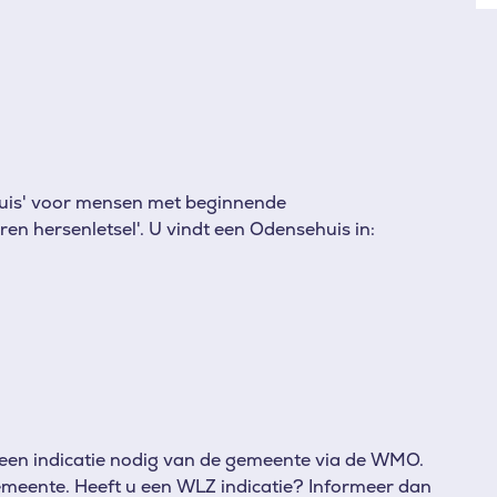
huis' voor mensen met beginnende
n hersenletsel'. U vindt een Odensehuis in:
 een indicatie nodig van de gemeente via de WMO.
emeente. Heeft u een WLZ indicatie? Informeer dan