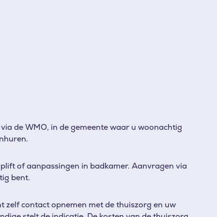
via de WMO, in de gemeente waar u woonachtig
inhuren.
raplift of aanpassingen in badkamer.
Aanvragen via
ig bent.
t zelf contact opnemen met de thuiszorg en uw
ige stelt de indicatie. De kosten van de thuiszorg