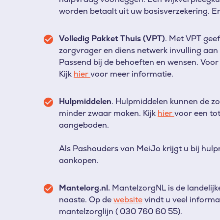
worden betaalt uit uw basisverzekering. Er
Volledig Pakket Thuis (VPT)
.
Met VPT geef
zorgvrager en diens netwerk invulling aan 
Passend bij de behoeften en wensen. Voor
Kijk
hier
voor meer informatie.
Hulpmiddelen
.
Hulpmiddelen kunnen de zor
minder zwaar maken. Kijk
hier
voor een to
aangeboden.
Als Pashouders van MeiJo krijgt u bij hul
aankopen.
Mantelorg.nl.
MantelzorgNL is de landelijk
naaste. Op de
website
vindt u veel informa
mantelzorglijn ( 030 760 60 55).