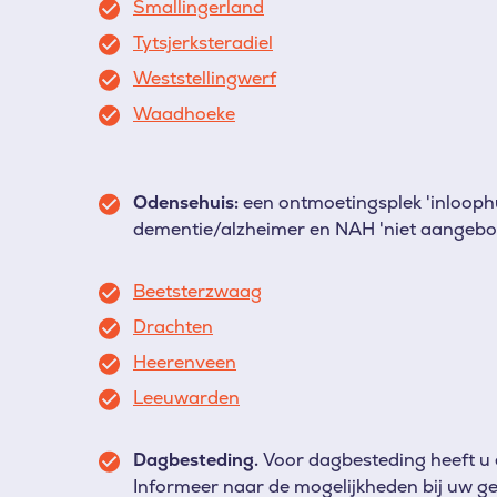
Smallingerland
Tytsjerksteradiel
Weststellingwerf
Waadhoeke
Odensehuis:
een ontmoetingsplek 'inloop
dementie/alzheimer en NAH 'niet aangebore
Beetsterzwaag
Drachten
Heerenveen
Leeuwarden
Dagbesteding.
Voor dagbesteding heeft u
Informeer naar de mogelijkheden bij uw g