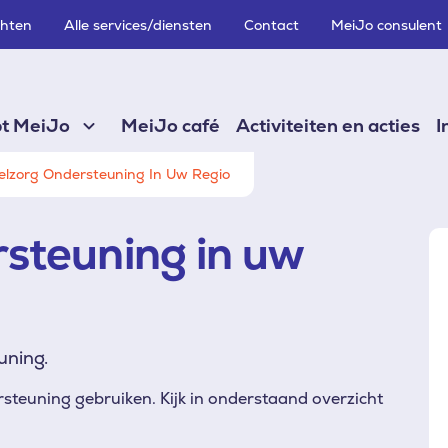
chten
Alle services/diensten
Contact
MeiJo consulent
pt MeiJo
MeiJo café
Activiteiten en acties
I
lzorg Ondersteuning In Uw Regio
steuning in uw
uning.
steuning gebruiken. Kijk in onderstaand overzicht