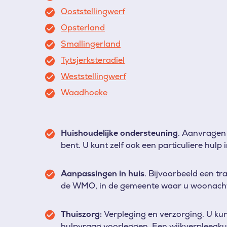
Ooststellingwerf
Opsterland
Smallingerland
Tytsjerksteradiel
Weststellingwerf
Waadhoeke
Huishoudelijke ondersteuning
.
Aanvragen 
bent. U kunt zelf ook een particuliere hulp 
Aanpassingen in huis
. Bijvoorbeeld een t
de WMO, in de gemeente waar u woonacht
Thuiszorg:
Verpleging en verzorging.
U kun
hulpvraag voorleggen. Een wijkverpleegkund