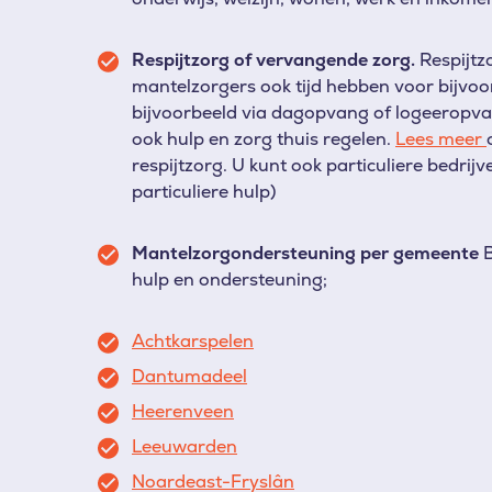
Respijtzorg of vervangende zorg.
Respijtz
mantelzorgers ook tijd hebben voor bijvo
bijvoorbeeld via dagopvang of logeeropvan
ook hulp en zorg thuis regelen.
Lees meer
respijtzorg. U kunt ook particuliere bedrijv
particuliere hulp)
Mantelzorgondersteuning per gemeente
B
hulp en ondersteuning;
Achtkarspelen
Dantumadeel
Heerenveen
Leeuwarden
Noardeast-Fryslân