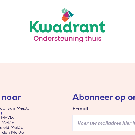
 naar
Abonneer op on
aal van MeiJo
E-mail
t
 MeiJo
n MeiJo
eleid MeiJo
rden MeiJo