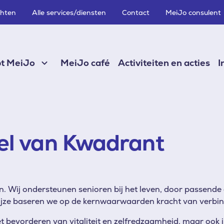
chten
Alle services/diensten
Contact
MeiJo consulent
pt MeiJo
MeiJo café
Activiteiten en acties
I
el van Kwadrant
ân. Wij ondersteunen senioren bij het leven, door passend
ijze baseren we op de kernwaarwaarden kracht van verbin
et bevorderen van vitaliteit en zelfredzaamheid, maar oo