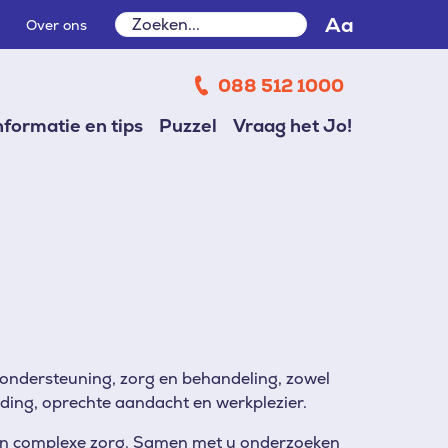
Zoeken
Aa
Over ons
Zoeken
088 512 1000
nformatie en tips
Puzzel
Vraag het Jo!
e ondersteuning, zorg en behandeling, zowel
ding, oprechte aandacht en werkplezier.
k in complexe zorg. Samen met u onderzoeken