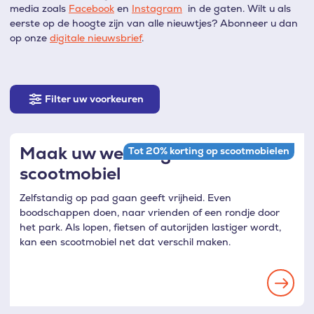
media zoals
Facebook
en
I
nstagram
in de gaten. Wilt u als
eerste op de hoogte zijn van alle nieuwtjes? Abonneer u dan
op onze
digitale nieuwsbrief
.
Filter
Filter uw voorkeuren
uw
voorkeuren
Maak uw wereld groter met een
Tot 20% korting op scootmobielen
scootmobiel
Zelfstandig op pad gaan geeft vrijheid. Even
boodschappen doen, naar vrienden of een rondje door
het park. Als lopen, fietsen of autorijden lastiger wordt,
kan een scootmobiel net dat verschil maken.