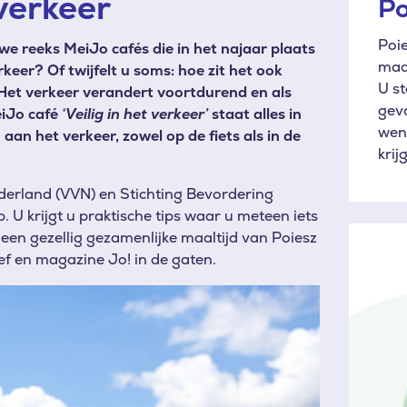
 verkeer
Po
Poi
we reeks MeiJo cafés die in het najaar plaats
maal
erkeer? Of twijfelt u soms: hoe zit het ook
U st
. Het verkeer verandert voortdurend en als
gev
eiJo café
‘Veilig in het verkeer’
staat alles in
wen
an het verkeer, zowel op de fiets als in de
krij
erland (VVN) en Stichting Bevordering
 U krijgt u praktische tips waar u meteen iets
Afbeeld
 een gezellig gezamenlijke maaltijd van Poiesz
f en magazine Jo! in de gaten.