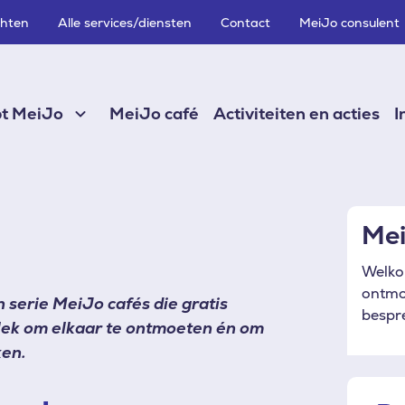
chten
Alle services/diensten
Contact
MeiJo consulent
pt MeiJo
MeiJo café
Activiteiten en acties
I
Mei
Welkom
ontmo
 serie MeiJo cafés die gratis
bespre
 plek om elkaar te ontmoeten én om
ken.