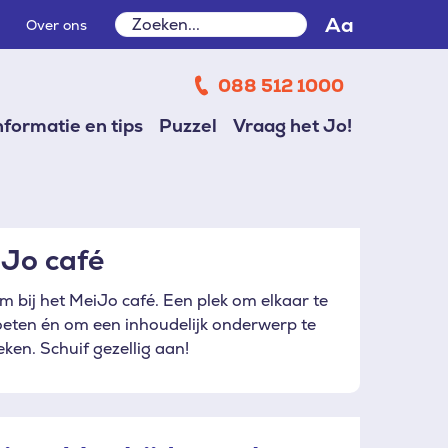
Zoeken
Aa
Over ons
Zoeken
088 512 1000
nformatie en tips
Puzzel
Vraag het Jo!
Jo café
 bij het MeiJo café. Een plek om elkaar te
eten én om een inhoudelijk onderwerp te
ken. Schuif gezellig aan!