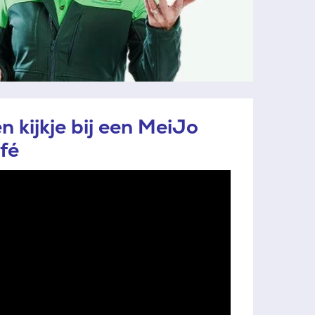
n kijkje bij een MeiJo
fé