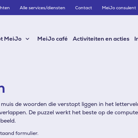
chten
Alle services/diensten
Contact
MeiJo consulent
pt MeiJo
MeiJo café
Activiteiten en acties
I
n
muis de woorden die verstopt liggen in het letterve
verlappen. De puzzel werkt het beste op de computer
beeld.
taand formulier.