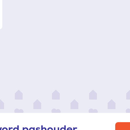
ad
re
 word pashouder