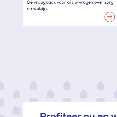
Dé vraagbaak voor al uw vragen over zorg
en welzijn.
Re
mo
Profiteer nu en