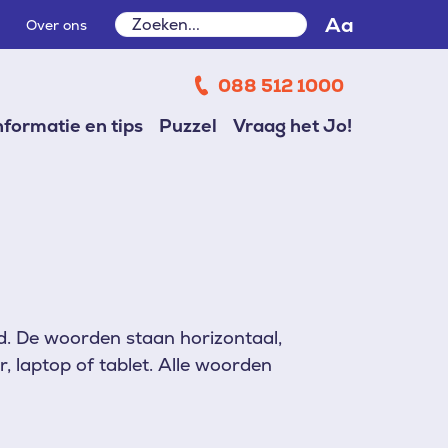
Zoeken
Aa
Over ons
Zoeken
088 512 1000
nformatie en tips
Puzzel
Vraag het Jo!
ld. De woorden staan horizontaal,
, laptop of tablet. Alle woorden