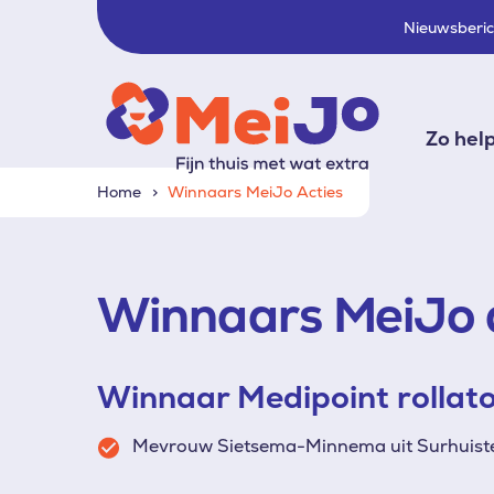
Nieuwsberi
Zo hel
Home
Winnaars MeiJo Acties
Winnaars MeiJo 
Winnaar Medipoint rollato
Mevrouw
Sietsema-Minnema uit Surhuister