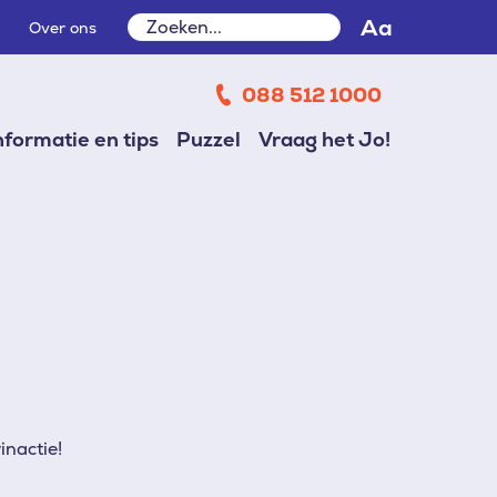
Zoeken
Aa
Over ons
Zoeken
088 512 1000
nformatie en tips
Puzzel
Vraag het Jo!
inactie!