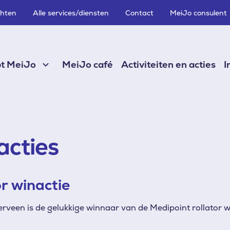
chten
Alle services/diensten
Contact
MeiJo consulent
pt MeiJo
MeiJo café
Activiteiten en acties
I
acties
r winactie
veen is de gelukkige winnaar van de Medipoint rollator w