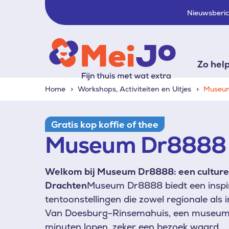
Nieuwsberi
Zo hel
Home
Workshops, Activiteiten en Uitjes
Museu
Gratis kop koffie of thee
Museum Dr8888
Welkom bij Museum Dr8888: een culturele
Drachten
Museum Dr8888 biedt een inspir
tentoonstellingen die zowel regionale als 
Van Doesburg-Rinsemahuis, een museumwon
minuten lopen, zeker een bezoek waard.