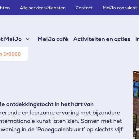
chten
Alle services/diensten
Contact
MeiJo consulent
pt MeiJo
MeiJo café
Activiteiten en acties
I
m Dr8888
Af
 ontdekkingstocht in het hart van
erende en leerzame ervaring met bijzondere
internationale kunst laten zien. Samen met het
ing in de ‘Papegaaienbuurt’ op slechts vijf