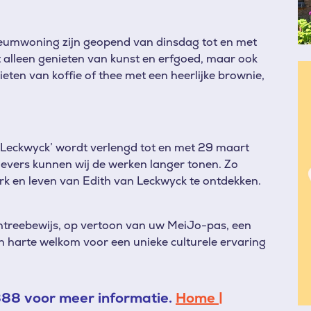
woning zijn geopend van dinsdag tot en met
et alleen genieten van kunst en erfgoed, maar ook
Af
ten van koffie of thee met een heerlijke brownie,
an Leckwyck’ wordt verlengd tot en met 29 maart
evers kunnen wij de werken langer tonen. Zo
k en leven van Edith van Leckwyck te ontdekken.
entreebewijs, op vertoon van uw MeiJo-pas, een
n harte welkom voor een unieke culturele ervaring
88 voor meer informatie.
Home |