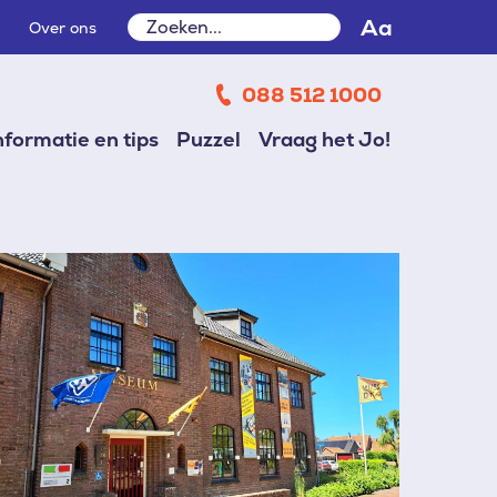
Zoeken
Aa
Over ons
Zoeken
088 512 1000
nformatie en tips
Puzzel
Vraag het Jo!
beelding