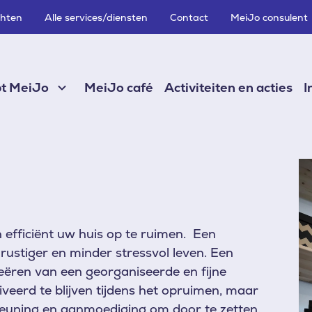
chten
Alle services/diensten
Contact
MeiJo consulent
pt MeiJo
MeiJo café
Activiteiten en acties
I
Af
efficiënt uw huis op te ruimen. Een
ustiger en minder stressvol leven. Een
eëren van een georganiseerde en fijne
iveerd te blijven tijdens het opruimen, maar
euning en aanmoediging om door te zetten.