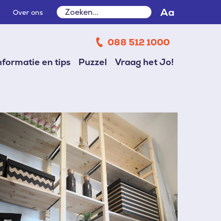
Zoeken
Aa
Over ons
Zoeken
088 512 1000
nformatie en tips
Puzzel
Vraag het Jo!
beelding