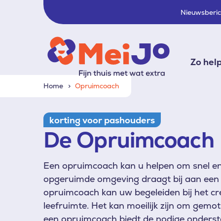
Nieuwsberi
Zo hel
Home
Opruimcoach
korting voor pashouders
De Opruimcoach
Een opruimcoach kan u helpen om snel en 
opgeruimde omgeving draagt bij aan een r
opruimcoach kan uw begeleiden bij het cr
leefruimte. Het kan moeilijk zijn om gemot
een opruimcoach biedt de nodige onderst