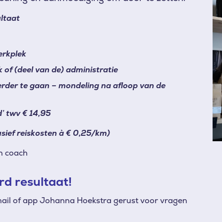
ultaat
erkplek
of (deel van de) administratie
erder te gaan – mondeling na afloop van de
’ twv € 14,95
sief reiskosten à € 0,25/km)
n coach
d resultaat!
l, mail of app Johanna Hoekstra gerust voor vragen