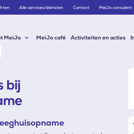
chten
Alle services/diensten
Contact
MeiJo consulent
pt MeiJo
MeiJo café
Activiteiten en acties
I
 bij
name
pleeghuisopname