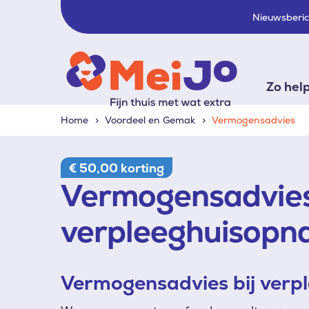
Nieuwsberi
Zo hel
Home
Voordeel en Gemak
Vermogensadvies
€ 50,00 korting
Vermogensadvies
verpleeghuisop
Vermogensadvies bij ver