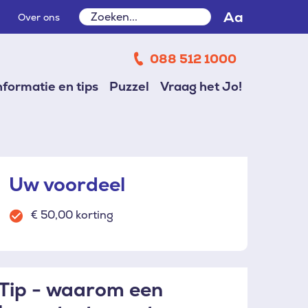
Zoeken
Aa
Over ons
Zoeken
088 512 1000
nformatie en tips
Puzzel
Vraag het Jo!
Uw voordeel
€ 50,00 korting
Tip - waarom een