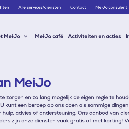
chten
Alle services/diensten
Contact
MeiJo consulent
pt MeiJo
MeiJo café
Activiteiten en acties
I
an MeiJo
f te zorgen en zo lang mogelijk de eigen regie te h
 U kunt een beroep op ons doen als sommige dingen t
hulp, advies of ondersteuning. Ons aanbod van dienst
ders zijn onze diensten vaak gratis of met korting! Vo