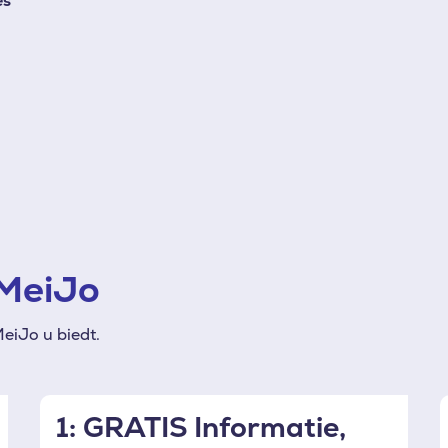
jes
 MeiJo
eiJo u biedt.
1: GRATIS Informatie,