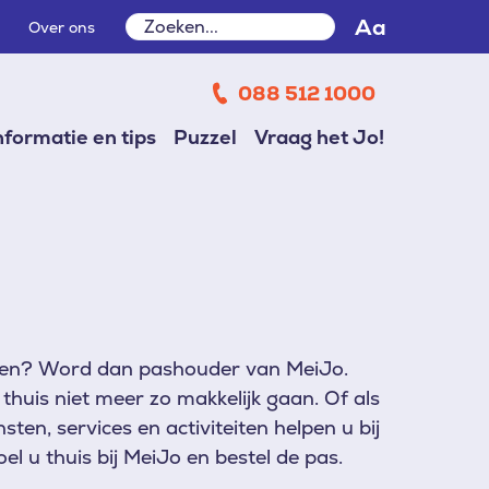
Zoeken
Aa
Over ons
Zoeken
088 512 1000
nformatie en tips
Puzzel
Vraag het Jo!
ouden? Word dan pashouder van MeiJo.
huis niet meer zo makkelijk gaan. Of als
en, services en activiteiten helpen u bij
el u thuis bij MeiJo en bestel de pas.