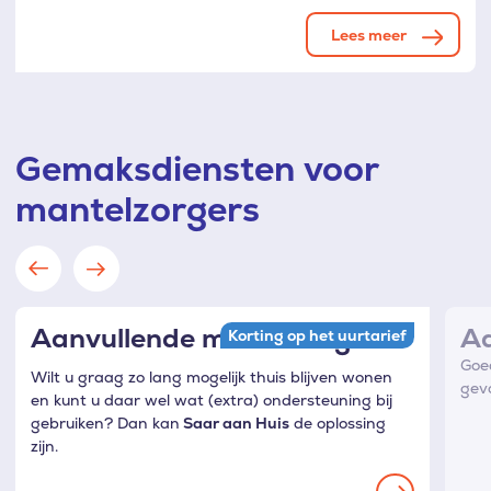
Lees meer
Gemaksdiensten voor
mantelzorgers
Aanvullende mantelzorg
Ad
Korting op het uurtarief
Goed
Wilt u graag zo lang mogelijk thuis blijven wonen
geva
en kunt u daar wel wat (extra) ondersteuning bij
gebruiken? Dan kan
Saar aan Huis
de oplossing
zijn.