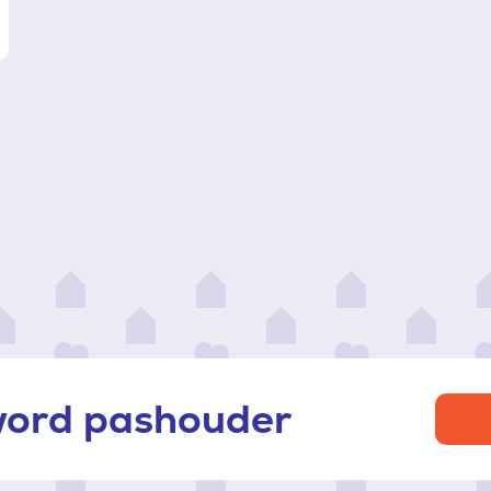
ad
re
 word pashouder