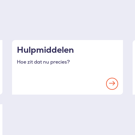
Hulpmiddelen
Hoe zit dat nu precies?
ad
Read
re
more