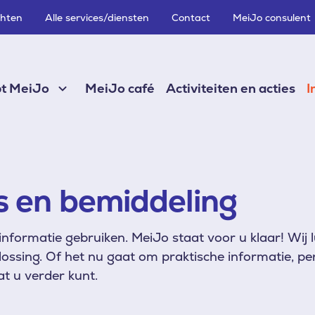
chten
Alle services/diensten
Contact
MeiJo consulent
pt MeiJo
MeiJo café
Activiteiten en acties
I
s en bemiddeling
 informatie gebruiken. MeiJo staat voor u klaar! Wij
ossing. Of het nu gaat om praktische informatie, pe
t u verder kunt.