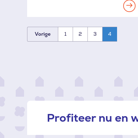
Re
mo
1
2
3
4
Vorige
Paginatie
Profiteer nu en