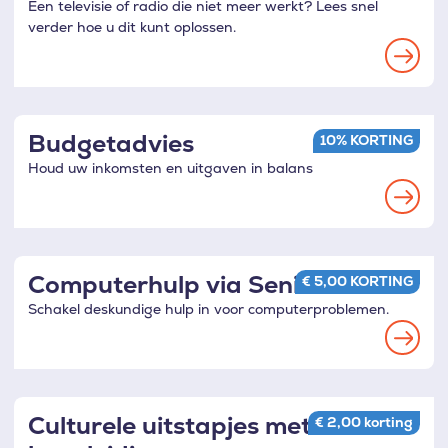
Een televisie of radio die niet meer werkt? Lees snel
verder hoe u dit kunt oplossen.
Read
more
Budgetadvies
10% KORTING
Houd uw inkomsten en uitgaven in balans
Read
more
Computerhulp via SeniorWeb
€ 5,00 KORTING
Schakel deskundige hulp in voor computerproblemen.
Read
more
Culturele uitstapjes met
€ 2,00 korting