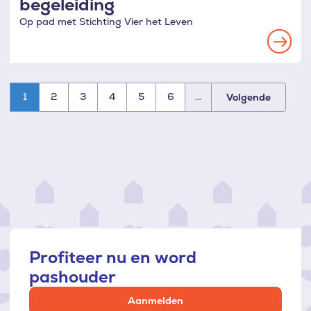
begeleiding
Op pad met Stichting Vier het Leven
Read
more
1
2
3
4
5
6
…
Volgende
Paginatie
Profiteer nu en word
pashouder
Aanmelden