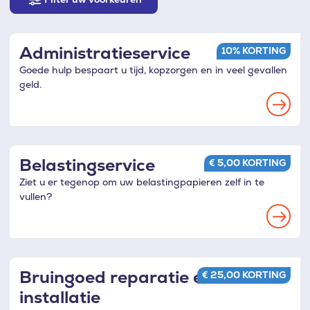
uw
voorkeuren
Administratieservice
10% KORTING
Goede hulp bespaart u tijd, kopzorgen en in veel gevallen
geld.
Read
more
Belastingservice
€ 5,00 KORTING
Ziet u er tegenop om uw belastingpapieren zelf in te
vullen?
Read
more
Bruingoed reparatie en
€ 25,00 KORTING
installatie