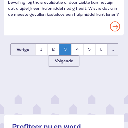
bevalling, bij thuisrevalidatie of door ziekte kan het zijn
dat u tijdelijk een hulpmiddel nodig heeft. Wist is dat u in
de meeste gevallen kosteloos een hulpmiddel kunt lenen?
Read
more
1
2
3
4
5
6
…
Vorige
Paginatie
Volgende
Profiteer nu en word