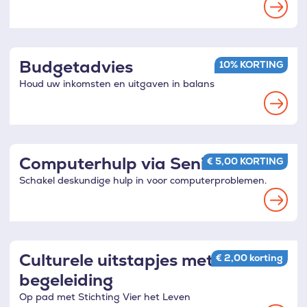
Read
more
Budgetadvies
10% KORTING
Houd uw inkomsten en uitgaven in balans
Read
more
Computerhulp via SeniorWeb
€ 5,00 KORTING
Schakel deskundige hulp in voor computerproblemen.
Read
more
Culturele uitstapjes met
€ 2,00 korting
begeleiding
Op pad met Stichting Vier het Leven