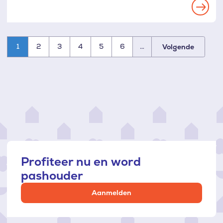
Read
more
1
2
3
4
5
6
…
Volgende
Paginatie
Profiteer nu en word
pashouder
Aanmelden