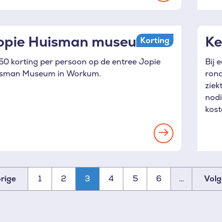
more
opie Huisman museum
Ke
Korting
,50 korting per persoon op de entree Jopie
Bij 
sman Museum in Workum.
rond
ziek
nodi
kost
Read
more
1
2
3
4
5
6
…
rige
Vol
inatie