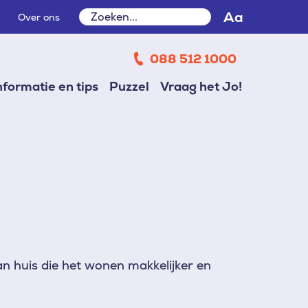
Zoeken
Aa
Over ons
Zoeken
088 512 1000
nformatie en tips
Puzzel
Vraag het Jo!
an huis die het wonen makkelijker en