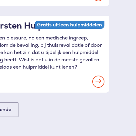
more
rsten Hulpmiddelen
Gratis uitleen hulpmiddelen
een blessure, na een medische ingreep,
om de bevalling, bij thuisrevalidatie of door
te kan het zijn dat u tijdelijk een hulpmiddel
g heeft. Wist is dat u in de meeste gevallen
eloos een hulpmiddel kunt lenen?
Read
more
gende