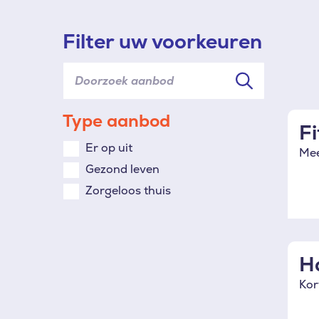
Filter uw voorkeuren
Type aanbod
(optioneel)
F
Er op uit
Mee
Gezond leven
Zorgeloos thuis
H
Kor