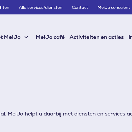
chten
Alle services/diensten
Contact
MeiJo consulent
pt MeiJo
MeiJo café
Activiteiten en acties
I
aal. MeiJo helpt u daarbij met diensten en services a