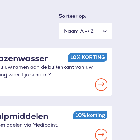
Sorteer op:
azenwasser
10% KORTING
 u uw ramen aan de buitenkant van uw
ng weer fijn schoon?
Read
more
lpmiddelen
10% korting
middelen via Medipoint.
Read