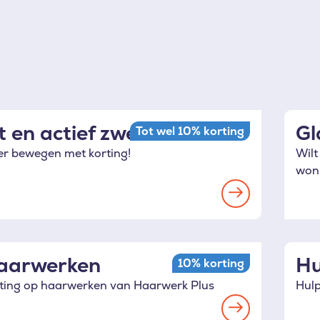
it en actief zwemmen
Gl
Tot wel 10% korting
r bewegen met korting!
Wilt
woni
Read
more
aarwerken
Hu
10% korting
ting op haarwerken van Haarwerk Plus
Hulp
Read